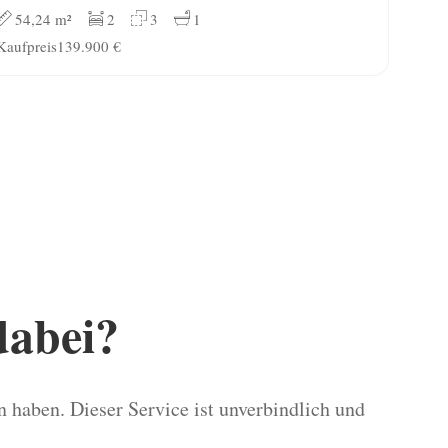
54,24 m²
2
3
1
Kaufpreis
139.900 €
dabei?
 haben. Dieser Service ist unverbindlich und