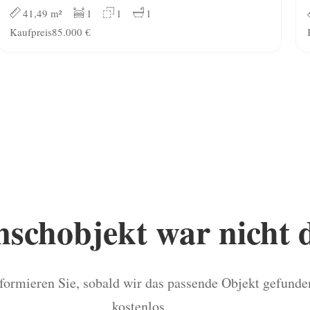
41,49 m²
1
1
1
Kaufpreis
85.000 €
schobjekt war nicht 
formieren Sie, sobald wir das passende Objekt gefunden
kostenlos.