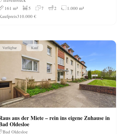
161 m²
5
7
2
1.000 m²
Kaufpreis
310.000 €
Verfügbar
Kauf
Raus aus der Miete – rein ins eigene Zuhause in
Bad Oldesloe
Bad Oldesloe