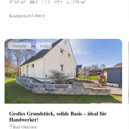
65 m²
2
3
1
170 m²
Kaufpreis
167.000 €
Verfügbar
Kauf
Großes Grundstück, solide Basis – ideal für
Handwerker!
Bad Oldesloe