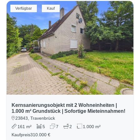
Verfügbar
Kauf
Kernsanierungsobjekt mit 2 Wohneinheiten |
1.000 m² Grundstück | Sofortige Mieteinnahmen!
23843, Travenbrück
161 m²
5
7
2
1.000 m²
Kaufpreis
310.000 €