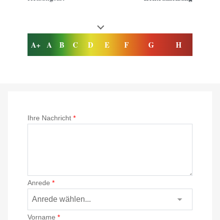
A+
A
B
C
D
E
F
G
H
Ihre Nachricht
*
Anrede
*
Vorname
*