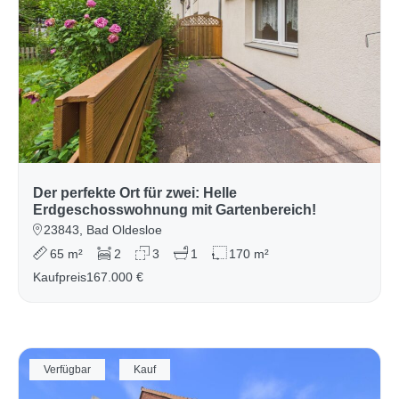
Der perfekte Ort für zwei: Helle
Erdgeschosswohnung mit Gartenbereich!
23843, Bad Oldesloe
65 m²
2
3
1
170 m²
Kaufpreis
167.000 €
Verfügbar
Kauf