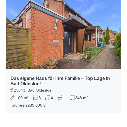
Das eigene Haus für Ihre Familie – Top Lage in
Bad Oldesloe!
23843, Bad Oldesloe
100 m²
3
4
1
348 m²
Kaufpreis
285.000 €